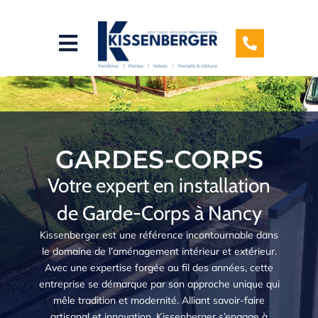
Aller
au
contenu
GARDES-CORPS
Votre expert en installation
de Garde-Corps à Nancy
Kissenberger est une référence incontournable dans
le domaine de l’aménagement intérieur et extérieur.
Avec une expertise forgée au fil des années, cette
entreprise se démarque par son approche unique qui
mêle tradition et modernité. Alliant savoir-faire
artisanal et innovation, Kissenberger s’engage à