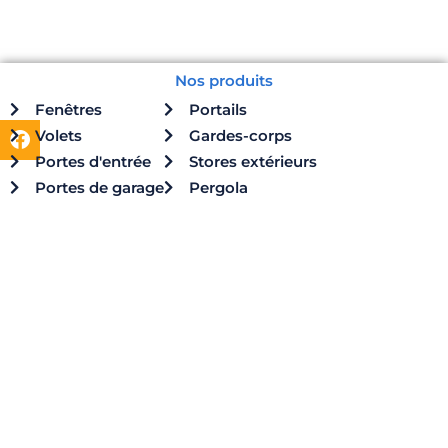
Nos produits
Fenêtres
Portails
F
Volets
Gardes-corps
a
Portes d'entrée
Stores extérieurs
c
e
Portes de garage
Pergola
b
o
o
k