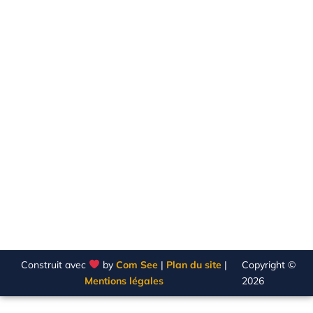
Construit avec
by
Com See
|
Plan du site
|
Copyright ©
Mentions légales
2026