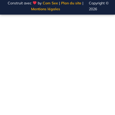
Construit avec
by
Com See
|
Plan du site
|
Copyright ©
Mentions légales
2026