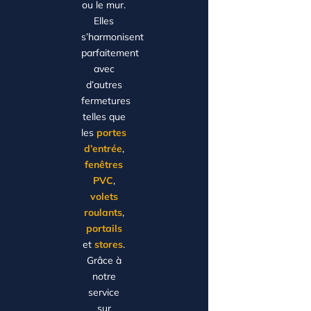
ou le mur.
Elles
s’harmonisent
parfaitement
avec
d’autres
fermetures
telles que
les
portes
d’entrée
,
fenêtres
PVC
,
volets
roulants
,
portails
et
stores
.
Grâce à
notre
service
sur