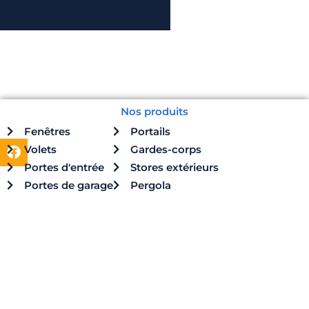
Nos produits
Fenêtres
Portails
F
Volets
Gardes-corps
a
Portes d'entrée
Stores extérieurs
c
e
Portes de garage
Pergola
b
o
o
k